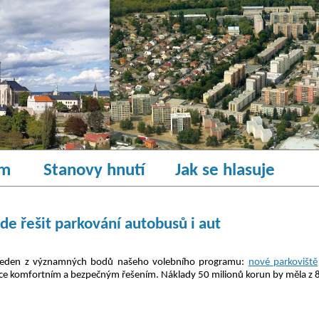
am
Stanovy hnutí
Jak se hlasuje
ude řešit parkování autobusů i aut
it jeden z významných bodů našeho volebního programu:
nové parkoviště
ulice komfortním a bezpečným řešením. Náklady 50 milionů korun by měla z 