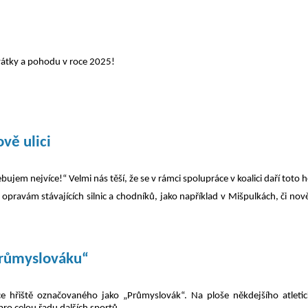
svátky a pohodu v roce 2025!
vě ulici
bujem nejvíce!“ Velmi nás těší, že se v rámci spolupráce v koalici daří toto 
 opravám stávajících silnic a chodníků, jako například v Mišpulkách, či nově
„Průmyslováku“
zace hřiště označovaného jako „Průmyslovák“. Na ploše někdejšího atleti