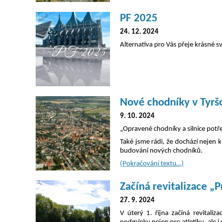
PF 2025
24. 12. 2024
Alternativa pro Vás přeje krásné 
Nové chodníky v Tyršo
9. 10. 2024
„Opravené chodníky a silnice potře
Také jsme rádi, že dochází nejen k
budování nových chodníků.
(Pokračování textu…)
Začíná revitalizace 
27. 9. 2024
V úterý 1. října začíná revitali