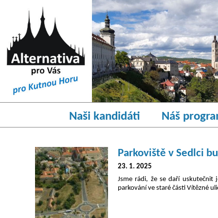
Naši kandidáti
Náš progr
Parkoviště v Sedlci b
23. 1. 2025
Jsme rádi, že se daří uskutečn
parkování ve staré části Vítězné 